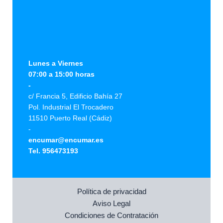
Lunes a Viernes
07:00 a 15:00 horas
-
c/ Francia 5, Edificio Bahía 27
Pol. Industrial El Trocadero
11510 Puerto Real (Cádiz)
-
encumar@encumar.es
Tel. 956473193
Política de privacidad
Aviso Legal
Condiciones de Contratación