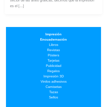
sector de las artes gráficas, decimos que la impresión
es el […]
Impresión
Encuadernación
Libros
Revistas
Pósters
Tarjetas
Publicidad
Regalos
Impresión 3D
Vinilos adhesivos
Camisetas
Tazas
Sellos