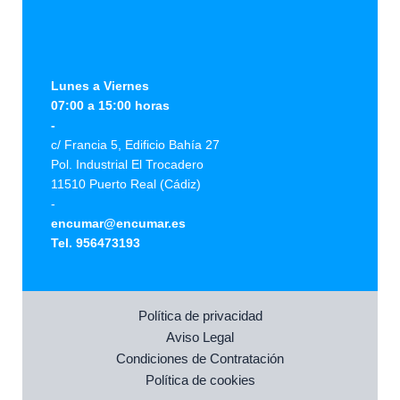
Lunes a Viernes
07:00 a 15:00 horas
-
c/ Francia 5, Edificio Bahía 27
Pol. Industrial El Trocadero
11510 Puerto Real (Cádiz)
-
encumar@encumar.es
Tel. 956473193
Política de privacidad
Aviso Legal
Condiciones de Contratación
Política de cookies