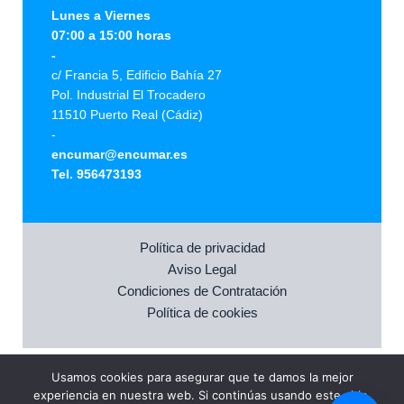
Lunes a Viernes
07:00 a 15:00 horas
-
c/ Francia 5, Edificio Bahía 27
Pol. Industrial El Trocadero
11510 Puerto Real (Cádiz)
-
encumar@encumar.es
Tel. 956473193
Política de privacidad
Aviso Legal
Condiciones de Contratación
Política de cookies
Usamos cookies para asegurar que te damos la mejor
©
2026
encumar.es
experiencia en nuestra web. Si continúas usando este sitio,