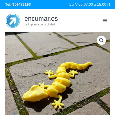
Ir
Tel. 956473193
L a V de 07.00 a 15.00 H
al
contenido
encumar.es
La imprenta de tu ciudad
Lagartija
Articulada
cantidad