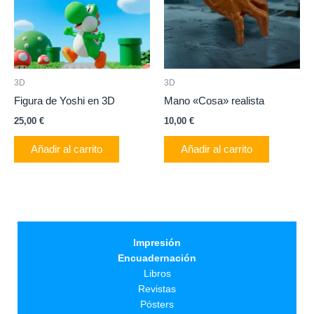
3D
3D
Figura de Yoshi en 3D
Mano «Cosa» realista
25,00
€
10,00
€
Añadir al carrito
Añadir al carrito
Impresión
Encuadernación
Libros
Revistas
Pósters