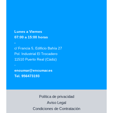
Lunes a Viernes
07:00 a 15:00 horas
-
c/ Francia 5, Edificio Bahía 27
Pol. Industrial El Trocadero
11510 Puerto Real (Cádiz)
-
encumar@encumar.es
Tel. 956473193
Política de privacidad
Aviso Legal
Condiciones de Contratación