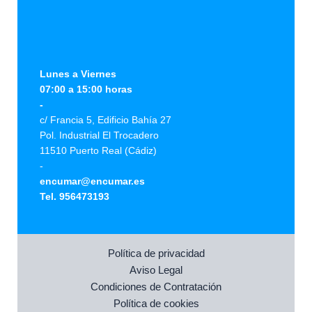
Lunes a Viernes
07:00 a 15:00 horas
-
c/ Francia 5, Edificio Bahía 27
Pol. Industrial El Trocadero
11510 Puerto Real (Cádiz)
-
encumar@encumar.es
Tel. 956473193
Política de privacidad
Aviso Legal
Condiciones de Contratación
Política de cookies