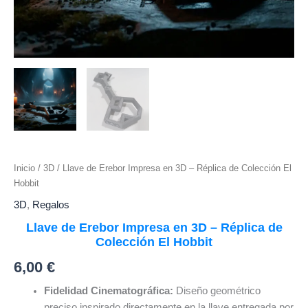
Inicio
/
3D
/ Llave de Erebor Impresa en 3D – Réplica de Colección El
Hobbit
3D
,
Regalos
Llave de Erebor Impresa en 3D – Réplica de
Colección El Hobbit
6,00
€
Fidelidad Cinematográfica:
Diseño geométrico
preciso inspirado directamente en la llave entregada por