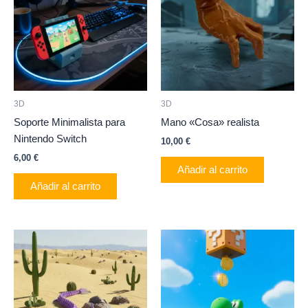
3D
3D
Soporte Minimalista para
Mano «Cosa» realista
Nintendo Switch
10,00
€
6,00
€
Añadir al carrito
Añadir al carrito
Este
producto
tiene
múltiples
variantes.