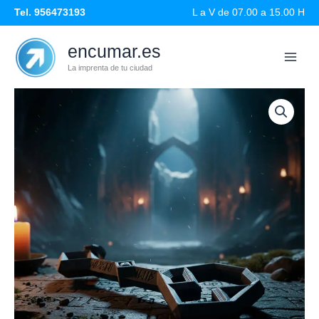
Ir
Tel. 956473193
L a V de 07.00 a 15.00 H
al
contenido
encumar.es
La imprenta de tu ciudad
Llave
de
Erebor
Impresa
en
3D
-
Réplica
de
Colección
El
Hobbit
cantidad