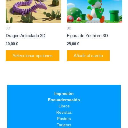
Las
opciones
se
pueden
3D
3D
elegir
Dragón Articulado 3D
Figura de Yoshi en 3D
en
10,00
€
25,00
€
la
página
Seleccionar opciones
Añadir al carrito
de
producto
Impresión
Encuadernación
Libros
Revistas
Pósters
Tarjetas